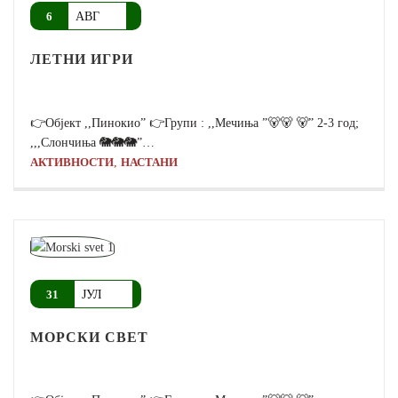
АВГ
6
ЛЕТНИ ИГРИ
👉Објект ,,Пинокио” 👉Групи : ,,Мечиња ”🐻🐻 🐻” 2-3 год;
,,,Слончиња 🐘🐘🐘”…
,
АКТИВНОСТИ
НАСТАНИ
ЈУЛ
31
МОРСКИ СВЕТ