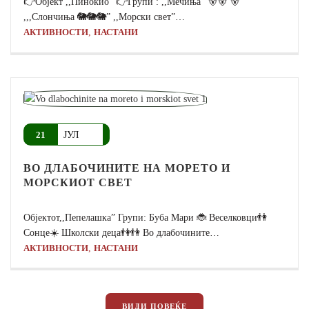
👉Објект ,,Пинокио” 👉Групи : ,,Мечиња ”🐻🐻 🐻”
,,,Слончиња 🐘🐘🐘” ,,Морски свет”…
,
АКТИВНОСТИ
НАСТАНИ
ЈУЛ
21
ВО ДЛАБОЧИНИТЕ НА МОРЕТО И
МОРСКИОТ СВЕТ
Објектот,,Пепелашка” Групи: Буба Мари 🐞 Веселковци👫
Сонце☀️ Школски деца👫👫 Во длабочините…
,
АКТИВНОСТИ
НАСТАНИ
ВИДИ ПОВЕЌЕ