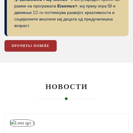
рамки на програмата
Erasmus+
, кој преку игра 🎲 и
движење 🤸‍♀️ го поттикнува развојот, креативноста и
социјалните вештини кај децата од предучилишна
возраст.
ПРОЧИТАЈ ПОВЕЌЕ
НОВОСТИ