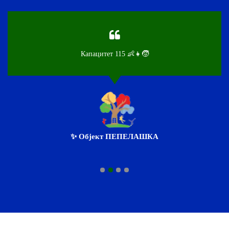
тет 115 👶👧🧒
Капац
кт ПЕПЕЛАШКА
💖 Обј