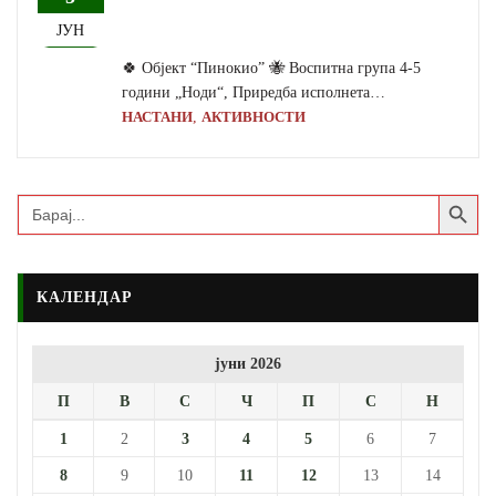
ЈУН
🍀 Објект “Пинокио” 🐝 Воспитна група 4-5
години „Ноди“, Приредба исполнета…
,
НАСТАНИ
АКТИВНОСТИ
Search Button
Search
for:
КАЛЕНДАР
јуни 2026
П
В
С
Ч
П
С
Н
1
2
3
4
5
6
7
8
9
10
11
12
13
14