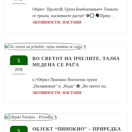
Објект: Пролет🌼 Група Бонбончиња🍬 Топката
се тркала, насмевките растат! ⚽⭕ 🗣Преку…
,
АКТИВНОСТИ
НАСТАНИ
ВО СВЕТОТ НА ПЧЕЛИТЕ, ТАЈНА
5
МЕДЕНА СЕ РАЃА
ЈУН
👉Објект Пинокио Воспитни групи
„Палавковци“ и „Ноди“ 🐝 „Во светот на…
,
АКТИВНОСТИ
НАСТАНИ
ОБЈЕКТ “ПИНОКИО” – ПРИРЕДБА
5