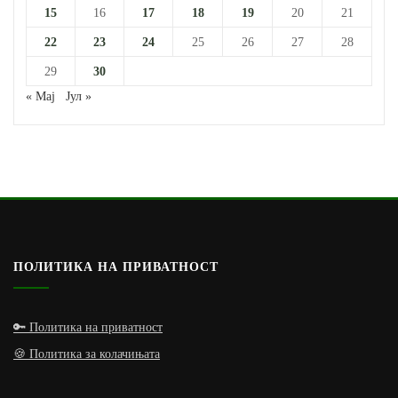
15
16
17
18
19
20
21
22
23
24
25
26
27
28
29
30
« Мај
Јул »
ПОЛИТИКА НА ПРИВАТНОСТ
🔑 Политика на приватност
🍪 Политика за колачињата