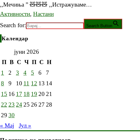
,,Мечиња ” 🧸🧸🧸 ,,Истражуваме…
Активности
,
Настани
Search for:
Search Button
Календар
јуни 2026
П
В
С
Ч
П
С
Н
1
2
3
4
5
6
7
8
9
10
11
12
13
14
15
16
17
18
19
20
21
22
23
24
25
26
27
28
29
30
« Мај
Јул »
Политика на приватност