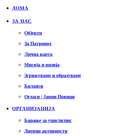
ДОМА
ЗА НАС
Објекти
За Патронот
Лична карта
Мисија и визија
Згрижуваме и образуваме
Биланси
Огласи / Јавни Повици
ОРГАНИЗАЦИЈА
Барање за упис/испис
Дневни активности