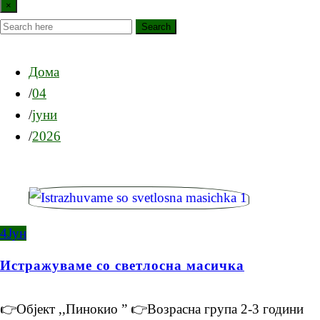
×
Search
Дома
04
јуни
2026
4
Јун
Истражуваме со светлосна масичка
👉Објект ,,Пинокио ” 👉Возрасна група 2-3 години