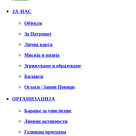
ЗА НАС
Објекти
За Патронот
Лична карта
Мисија и визија
Згрижуваме и образуваме
Биланси
Огласи / Јавни Повици
ОРГАНИЗАЦИЈА
Барање за упис/испис
Дневни активности
Годишна програма