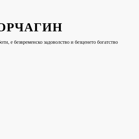
КОРЧАГИН
оти, е безвременско задоволство и безценето богатство