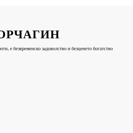
КОРЧАГИН
оти, е безвременско задоволство и безценето богатство