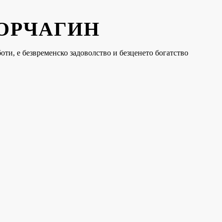
КОРЧАГИН
оти, е безвременско задоволство и безценето богатство