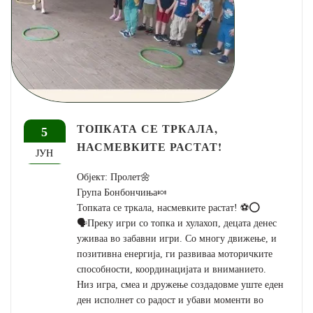
ТОПКАТА СЕ ТРКАЛА,
5
НАСМЕВКИТЕ РАСТАТ!
ЈУН
Објект: Пролет🌼
Група Бонбончиња🍬
Топката се тркала, насмевките растат! ⚽⭕
🗣Преку игри со топка и хулахоп, децата денес
уживаа во забавни игри. Со многу движење, и
позитивна енергија, ги развиваа моторичките
способности, координацијата и вниманието.
Низ игра, смеа и дружење создадовме уште еден
ден исполнет со радост и убави моменти во