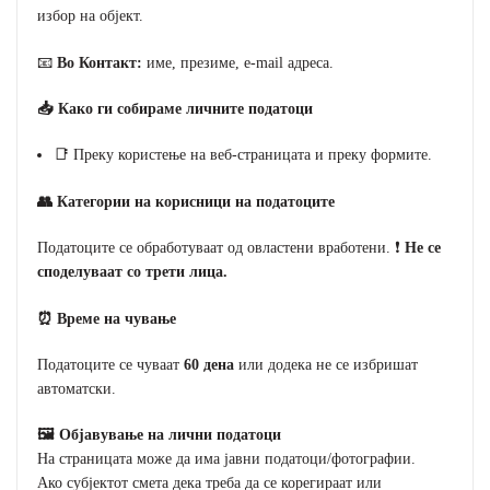
избор на објект.
📧
Во Контакт:
име, презиме, e-mail адреса.
📥 Како ги собираме личните податоци
📑 Преку користење на веб-страницата и преку формите.
👥 Категории на корисници на податоците
Податоците се обработуваат од овластени вработени. ❗
Не се
споделуваат со трети лица.
⏰ Време на чување
Податоците се чуваат
60 дена
или додека не се избришат
автоматски.
🖼️ Објавување на лични податоци
На страницата може да има јавни податоци/фотографии.
Ако субјектот смета дека треба да се корегираат или