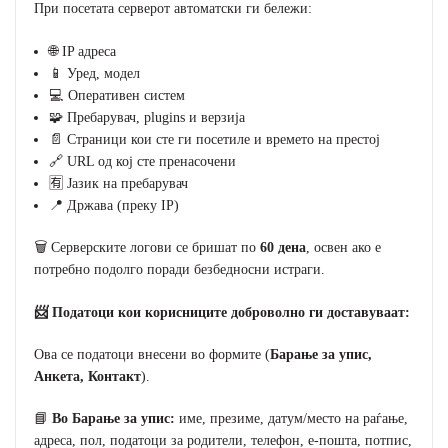
При посетата серверот автоматски ги бележи:
🌐 IP адреса
📱 Уред, модел
💻 Оперативен систем
🧩 Пребарувач, plugins и верзија
📄 Страници кои сте ги посетиле и времето на престој
🔗 URL од кој сте пренасочени
🈶 Јазик на пребарувач
📍 Држава (преку IP)
🗑️ Серверските логови се бришат по
60 дена
, освен ако е
потребно подолго поради безбедносни истраги.
📨 Податоци кои корисниците доброволно ги доставуваат:
Ова се податоци внесени во формите (
Барање за упис,
Анкета, Контакт
).
📘
Во Барање за упис:
име, презиме, датум/место на раѓање,
адреса, пол, податоци за родители, телефон, е-пошта, потпис,