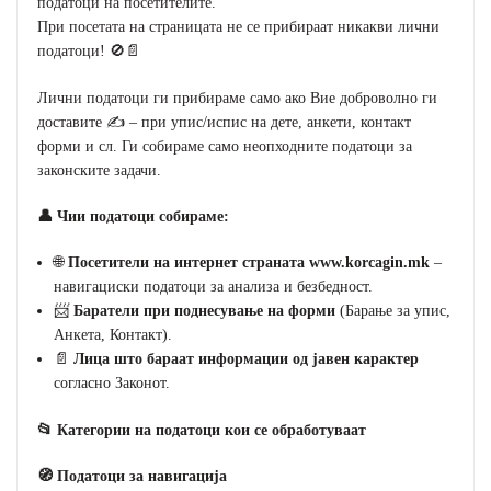
податоци на посетителите.
При посетата на страницата не се прибираат никакви лични
податоци! 🚫📄
Лични податоци ги прибираме само ако Вие доброволно ги
доставите ✍️ – при упис/испис на дете, анкети, контакт
форми и сл. Ги собираме само неопходните податоци за
законските задачи.
👤 Чии податоци собираме:
🌐
Посетители на интернет страната www.korcagin.mk
–
навигациски податоци за анализа и безбедност.
📨
Баратели при поднесување на форми
(Барање за упис,
Анкета, Контакт).
📄
Лица што бараат информации од јавен карактер
согласно Законот.
📂 Категории на податоци кои се обработуваат
🧭 Податоци за навигација