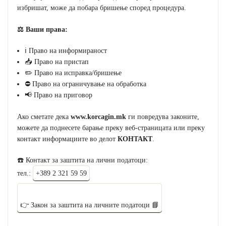
избришат, може да побара бришење според процедура.
⚖️ Ваши права:
ℹ️ Право на информираност
📥 Право на пристап
✏️ Право на исправка/бришење
⛔ Право на ограничување на обработка
📢 Право на приговор
Ако сметате дека
www.korcagin.mk
ги повредува законите,
можете да поднесете барање преку веб-страницата или преку
контакт информациите во делот
КОНТАКТ
.
☎️ Контакт за заштита на лични податоци:
тел.:
+389 2 321 59 59
👉 Закон за заштита на личните податоци 📘