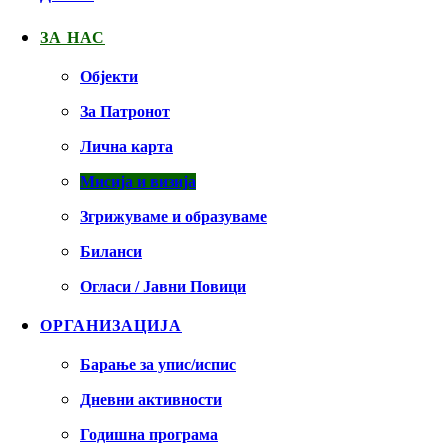
ЗА НАС
Објекти
За Патронот
Лична карта
Мисија и визија
Згрижуваме и образуваме
Биланси
Огласи / Јавни Повици
ОРГАНИЗАЦИЈА
Барање за упис/испис
Дневни активности
Годишна програма