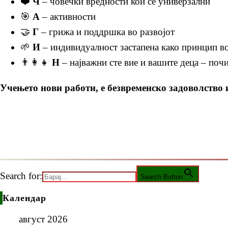
❤️
Ч
– човечки вредности кои се универзални
🎯
А
– активности
🤝
Г
– грижа и поддршка во развојот
🌱
И
– индивидуалност застапена како принцип во
👨‍👩‍👧
Н
– најважни сте вие и вашите деца – поч
Учењето нови работи, е безвременско задоволство и
Search for:
Search Button
Календар
август 2026