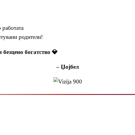
 работата
итувани родители!
 безцено богатство 💎
– Џојбел