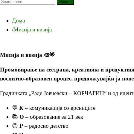
Search
Дома
Мисија и визија
Мисија и визија
🎨🌟
Промовирање на сестрана, креативна и продуктивна
воспитно-образовен процес, продолжувајќи ја пове
Градинката „Раде Јовчевски – КОРЧАГИН“ и од идеите 
💬
К
– комуникација со врсниците
📚
О
– образование за 21 век
😊
Р
– радосно детство