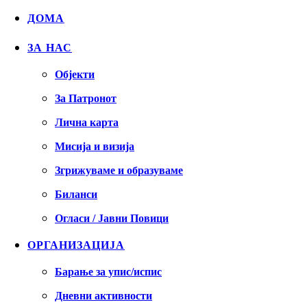
ДОМА
ЗА НАС
Објекти
За Патронот
Лична карта
Мисија и визија
Згрижуваме и образуваме
Биланси
Огласи / Јавни Повици
ОРГАНИЗАЦИЈА
Барање за упис/испис
Дневни активности