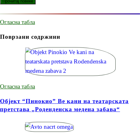
Огласна табла
Поврзани содржини
Огласна табла
Објект “Пинокио” Ве кани на театарската
претстава „Роденденска медена забава“