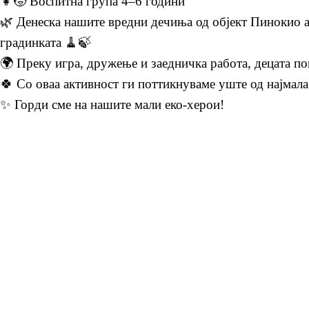
👧🧒 Воспитна група 4–6 години
🌿 Денеска нашите вредни дечиња од објект Пинокио ак
градинката 🧹🍃
🌍 Преку игра, дружење и заедничка работа, децата п
🍀 Со оваа активност ги поттикнуваме уште од најмала 
✨ Горди сме на нашите мали еко-херои!