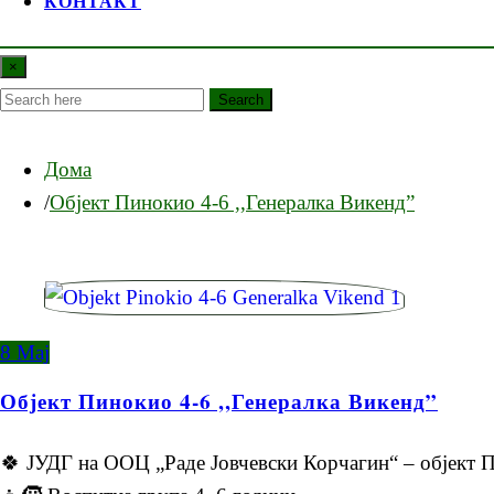
КОНТАКТ
×
Search
Дома
Објект Пинокио 4-6 ,,Генералка Викенд”
8
Мај
Објект Пинокио 4-6 ,,Генералка Викенд”
🍀 ЈУДГ на ООЦ „Раде Јовчевски Корчагин“ – објект 