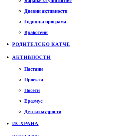
Барање за упис/испис
Дневни активности
Годишна програма
Вработени
РОДИТЕЛСКО КАТЧЕ
АКТИВНОСТИ
Настани
Проекти
Посети
Еразмус+
Детски мудрости
ИСХРАНА