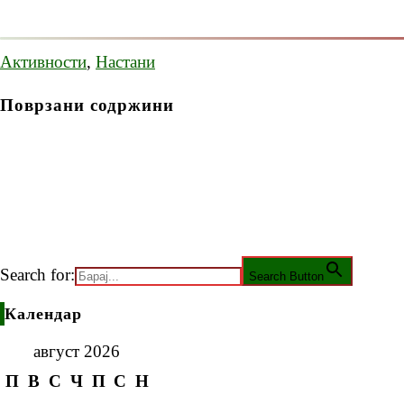
Активности
,
Настани
Поврзани содржини
Search for:
Search Button
Календар
август 2026
П
В
С
Ч
П
С
Н