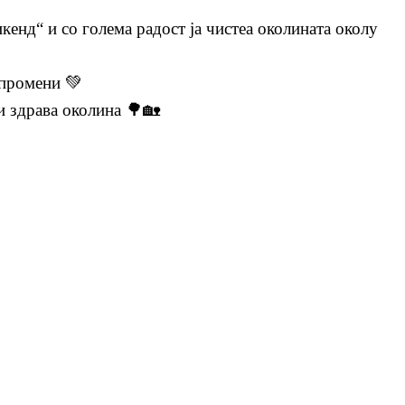
енд“ и со голема радост ја чистеа околината околу
 промени 💚
 и здрава околина 🌳🏡