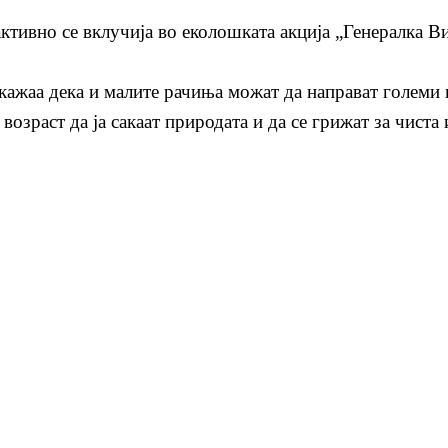
тивно се вклучија во еколошката акција „Генералка Вик
окажаа дека и малите рачиња можат да направат големи
возраст да ја сакаат природата и да се грижат за чиста