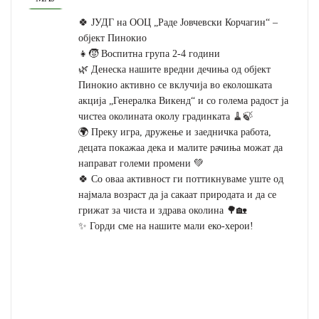
🍀 ЈУДГ на ООЦ „Раде Јовчевски Корчагин“ –
објект Пинокио
👧🧒 Воспитна група 2-4 години
🌿 Денеска нашите вредни дечиња од објект
Пинокио активно се вклучија во еколошката
акција „Генералка Викенд“ и со голема радост ја
чистеа околината околу градинката 🧹🍃
🌍 Преку игра, дружење и заедничка работа,
децата покажаа дека и малите рачиња можат да
направат големи промени 💚
🍀 Со оваа активност ги поттикнуваме уште од
најмала возраст да ја сакаат природата и да се
грижат за чиста и здрава околина 🌳🏡
✨ Горди сме на нашите мали еко-херои!