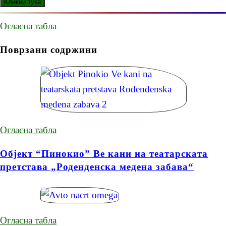
Огласна табла
Поврзани содржини
Огласна табла
Објект “Пинокио” Ве кани на театарската
претстава „Роденденска медена забава“
Огласна табла