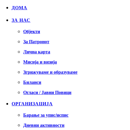
ДОМА
ЗА НАС
Објекти
За Патронот
Лична карта
Мисија и визија
Згрижуваме и образуваме
Биланси
Огласи / Јавни Повици
ОРГАНИЗАЦИЈА
Барање за упис/испис
Дневни активности