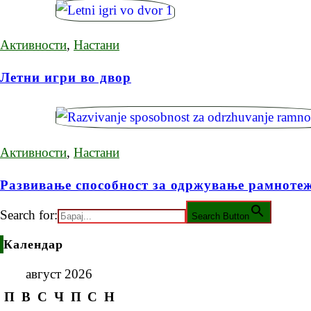
Активности
,
Настани
Летни игри во двор
Активности
,
Настани
Развивање способност за одржување рамноте
Search for:
Search Button
Календар
август 2026
П
В
С
Ч
П
С
Н