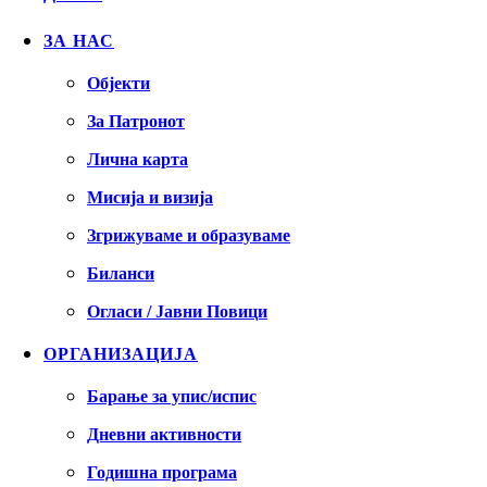
ЗА НАС
Објекти
За Патронот
Лична карта
Мисија и визија
Згрижуваме и образуваме
Биланси
Огласи / Јавни Повици
ОРГАНИЗАЦИЈА
Барање за упис/испис
Дневни активности
Годишна програма