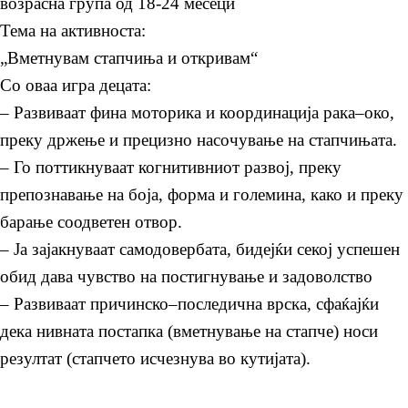
возрасна група од 18-24 месеци
Тема на активноста:
„Вметнувам стапчиња и откривам“
Со оваа игра децата:
– Развиваат фина моторика и координација рака–око,
преку држење и прецизно насочување на стапчињата.
– Го поттикнуваат когнитивниот развој, преку
препознавање на боја, форма и големина, како и преку
барање соодветен отвор.
– Ја зајакнуваат самодовербата, бидејќи секој успешен
обид дава чувство на постигнување и задоволство
– Развиваат причинско–последична врска, сфаќајќи
дека нивната постапка (вметнување на стапче) носи
резултат (стапчето исчезнува во кутијата).