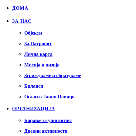
ДОМА
ЗА НАС
Објекти
За Патронот
Лична карта
Мисија и визија
Згрижуваме и образуваме
Биланси
Огласи / Јавни Повици
ОРГАНИЗАЦИЈА
Барање за упис/испис
Дневни активности