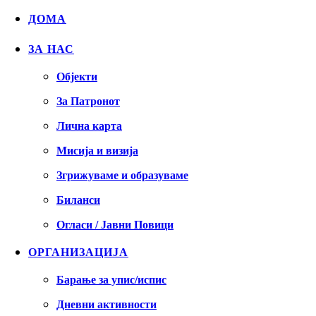
ДОМА
ЗА НАС
Објекти
За Патронот
Лична карта
Мисија и визија
Згрижуваме и образуваме
Биланси
Огласи / Јавни Повици
ОРГАНИЗАЦИЈА
Барање за упис/испис
Дневни активности