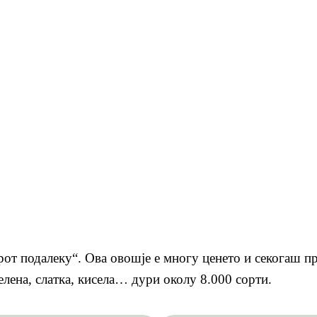
арот подалеку“. Ова овошје е многу ценето и секогаш п
зелена, слатка, кисела… дури околу 8.000 сорти.