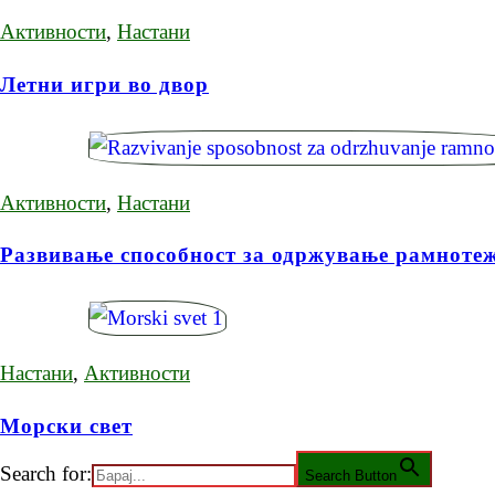
Активности
,
Настани
Летни игри во двор
Активности
,
Настани
Развивање способност за одржување рамноте
Настани
,
Активности
Морски свет
Search for:
Search Button