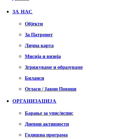
ЗА НАС
Објекти
За Патронот
Лична карта
Мисија и визија
Згрижуваме и образуваме
Биланси
Огласи / Јавни Повици
ОРГАНИЗАЦИЈА
Барање за упис/испис
Дневни активности
Годишна програма