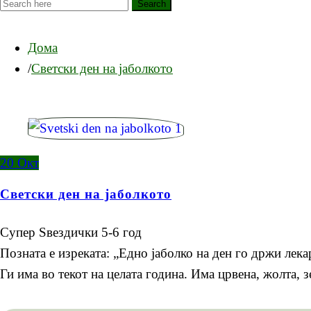
Search
Дома
Светски ден на јаболкото
20
Окт
Светски ден на јаболкото
Супер Ѕвездички 5-6 год
Позната е изреката: „Едно јаболко на ден го држи лек
Ги има во текот на целата година. Има црвена, жолта, 