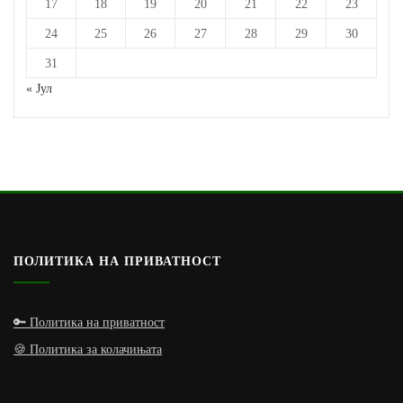
17
18
19
20
21
22
23
24
25
26
27
28
29
30
31
« Јул
ПОЛИТИКА НА ПРИВАТНОСТ
🔑 Политика на приватност
🍪 Политика за колачињата