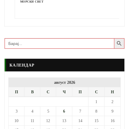
МОРСКИ СВЕТ
Search Button
Search
for:
КАЛЕНДАР
август 2026
П
В
С
Ч
П
С
Н
1
2
3
4
5
6
7
8
9
10
11
12
13
14
15
16