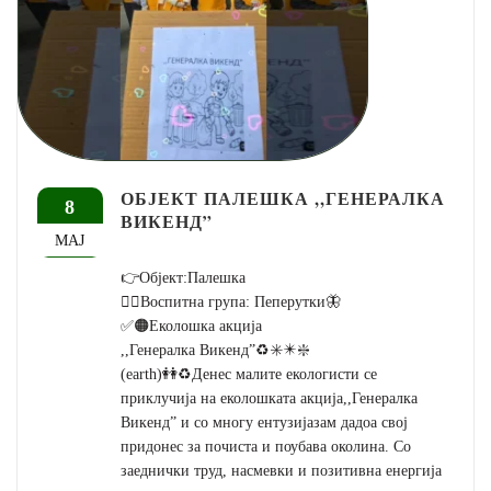
ОБЈЕКТ ПАЛЕШКА ,,ГЕНЕРАЛКА
8
ВИКЕНД”
МАЈ
👉Објект:Палешка
👉🏼Воспитна група: Пеперутки🦋
✅🟠Еколошка акција
,,Генералка Викенд”♻️✳️✴️❇️
(earth)👭♻️Денес малите екологисти се
приклучија на еколошката акција,,Генералка
Викенд” и со многу ентузијазам дадоа свој
придонес за почиста и поубава околина. Со
заеднички труд, насмевки и позитивна енергија