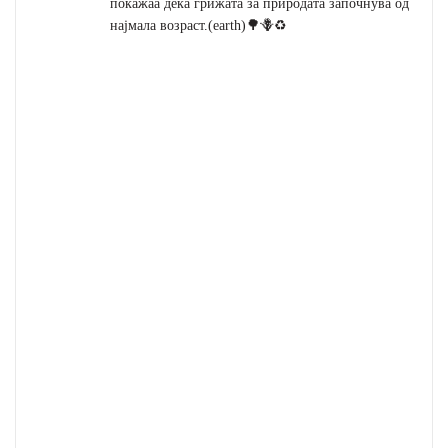
покажаа дека грижата за природата започнува од
најмала возраст.(earth)🌳🪻♻️