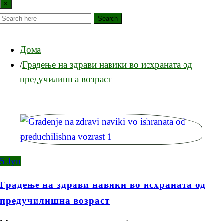
×
Search
Дома
Градење на здрави навики во исхраната од
предучилишна возраст
5
Јун
Градење на здрави навики во исхраната од
предучилишна возраст