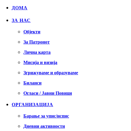
ДОМА
ЗА НАС
Објекти
За Патронот
Лична карта
Мисија и визија
Згрижуваме и образуваме
Биланси
Огласи / Јавни Повици
ОРГАНИЗАЦИЈА
Барање за упис/испис
Дневни активности