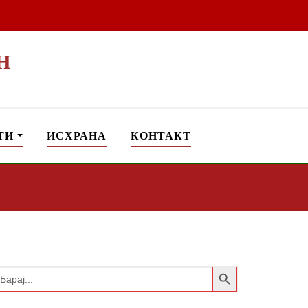
Н
ТИ
ИСХРАНА
КОНТАКТ
Search Button
earch
or: