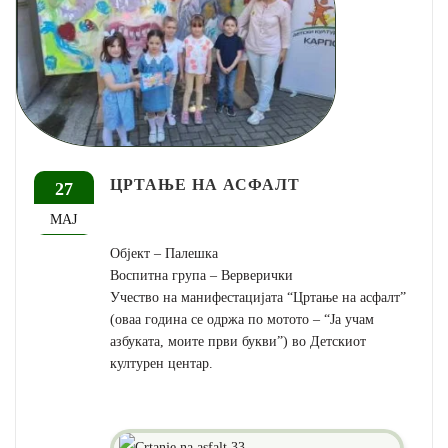
ЦРТАЊЕ НА АСФАЛТ
27
МАЈ
Објект – Палешка
Воспитна група – Верверички
Учество на манифестацијата “Цртање на асфалт”
(оваа година се одржа по мотото – “Ја учам
азбуката, моите први букви”) во Детскиот
културен центар.