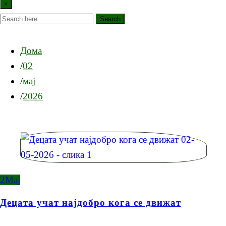
×
Search
Дома
02
мај
2026
2
Мај
Децата учат најдобро кога се движат