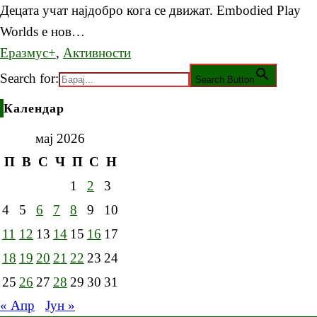
Децата учат најдобро кога се движат. Embodied Play
Worlds е нов…
Еразмус+
,
Активности
Search for:
Search Button
Календар
мај 2026
П
В
С
Ч
П
С
Н
1
2
3
4
5
6
7
8
9
10
11
12
13
14
15
16
17
18
19
20
21
22
23
24
25
26
27
28
29
30
31
« Апр
Јун »