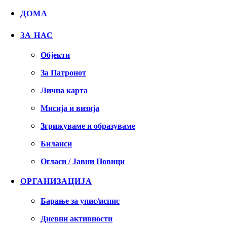
ДОМА
ЗА НАС
Објекти
За Патронот
Лична карта
Мисија и визија
Згрижуваме и образуваме
Биланси
Огласи / Јавни Повици
ОРГАНИЗАЦИЈА
Барање за упис/испис
Дневни активности