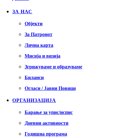
ЗА НАС
Објекти
За Патронот
Лична карта
Мисија и визија
Згрижуваме и образуваме
Биланси
Огласи / Јавни Повици
ОРГАНИЗАЦИЈА
Барање за упис/испис
Дневни активности
Годишна програма