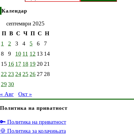
Календар
септември 2025
П
В
С
Ч
П
С
Н
1
2
3
4
5
6
7
8
9
10
11
12
13
14
15
16
17
18
19
20
21
22
23
24
25
26
27
28
29
30
« Авг
Окт »
Политика на приватност
🔑 Политика на приватност
🍪 Политика за колачињата