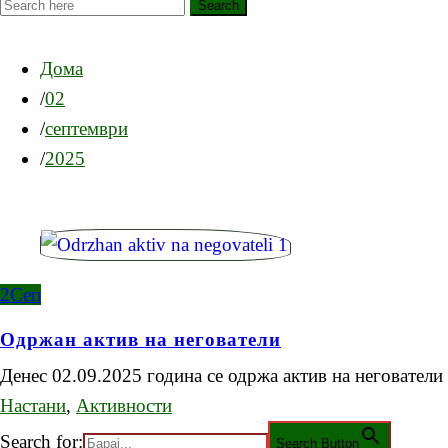
Search
Дома
02
септември
2025
2
Сеп
Одржан актив на негователи
Денес 02.09.2025 година се одржа актив на неговател
Настани
,
Активности
Search for:
Search Button