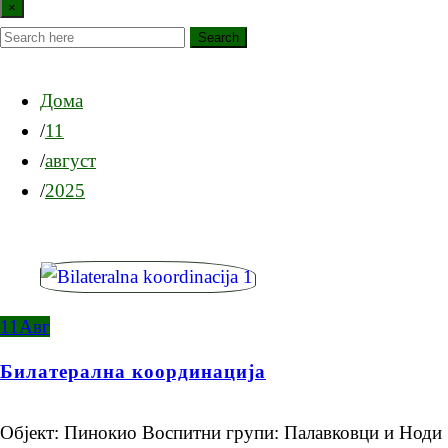
×
Search
Дома
11
август
2025
11
Авг
Билатерална координација
Објект: Пинокио Воспитни групи: Палавковци и Ноди