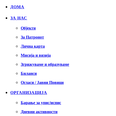
ДОМА
ЗА НАС
Објекти
За Патронот
Лична карта
Мисија и визија
Згрижуваме и образуваме
Биланси
Огласи / Јавни Повици
ОРГАНИЗАЦИЈА
Барање за упис/испис
Дневни активности