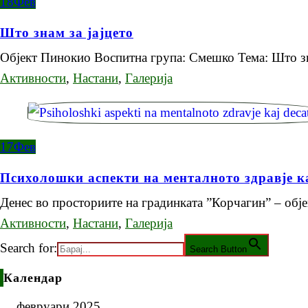
18
Фев
Што знам за јајцето
Објект Пинокио Воспитна група: Смешко Тема: Што зн
Активности
,
Настани
,
Галерија
17
Фев
Психолошки аспекти на менталното здравје к
Денес во просториите на градинката ”Корчагин” – об
Активности
,
Настани
,
Галерија
Search for:
Search Button
Календар
февруари 2025