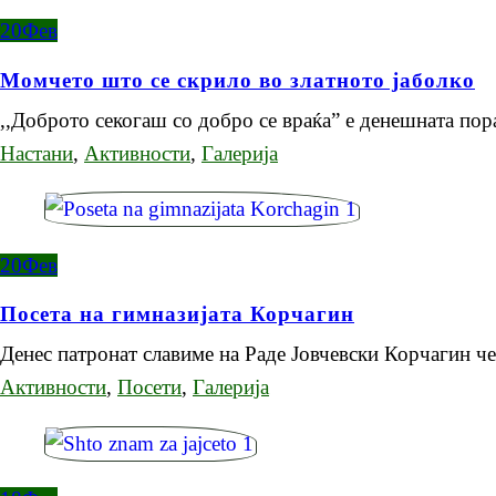
20
Фев
Момчето што се скрило во златното јаболко
,,Доброто секогаш со добро се враќа” е денешната пор
Настани
,
Активности
,
Галерија
20
Фев
Посета на гимназијата Корчагин
Денес патронат славиме на Раде Јовчевски Корчагин ч
Активности
,
Посети
,
Галерија