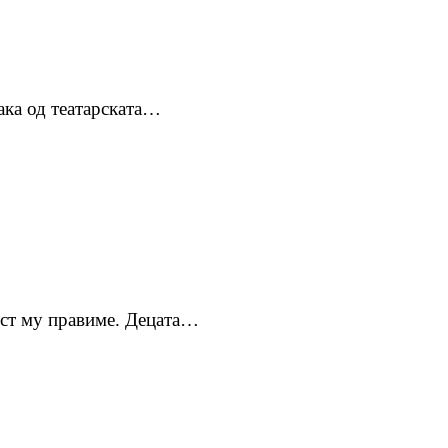
ака од театарската…
ест му правиме. Децата…