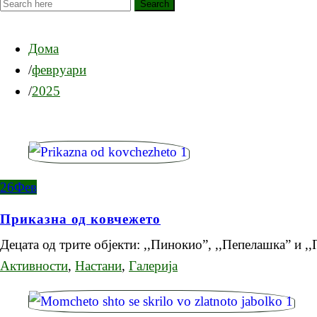
Search
Дома
февруари
2025
26
Фев
Приказна од ковчежето
Децата од трите објекти: ,,Пинокио”, ,,Пепелашка” и ,
Активности
,
Настани
,
Галерија