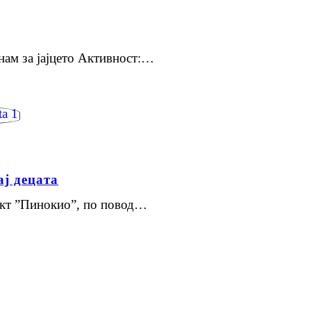
ам за јајцето Активност:…
ај децата
јект ”Пинокио”, по повод…