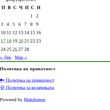
П
В
С
Ч
П
С
Н
1
2
3
4
5
6
7
8
9
10
11
12
13
14
15
16
17
18
19
20
21
22
23
24
25
26
27
28
« Дек
Мар »
Политика на приватност
🔑 Политика на приватност
🍪 Политика за колачињата
Powered by
Makdomen