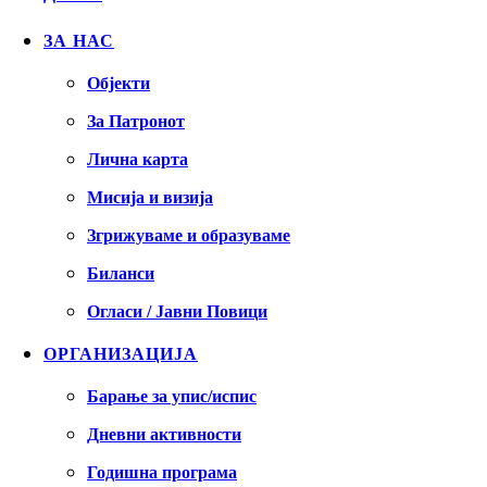
ЗА НАС
Објекти
За Патронот
Лична карта
Мисија и визија
Згрижуваме и образуваме
Биланси
Огласи / Јавни Повици
ОРГАНИЗАЦИЈА
Барање за упис/испис
Дневни активности
Годишна програма