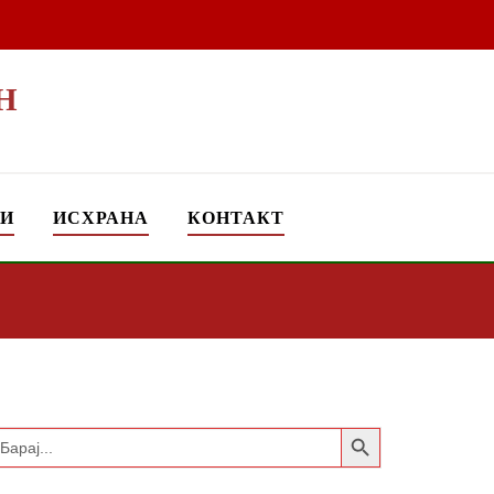
Н
ТИ
ИСХРАНА
КОНТАКТ
Search Button
earch
or: