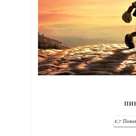
ПИ
👉 Пове