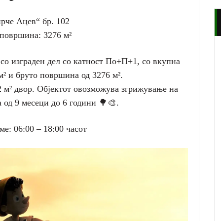
ирче Ацев“ бр. 102
површина: 3276 м²
со изграден дел со катност По+П+1, со вкупна
² и бруто површина од 3276 м².
 м² двор. Објектот овозможува згрижување на
 од 9 месеци до 6 години 🌳🎨.
е: 06:00 – 18:00 часот