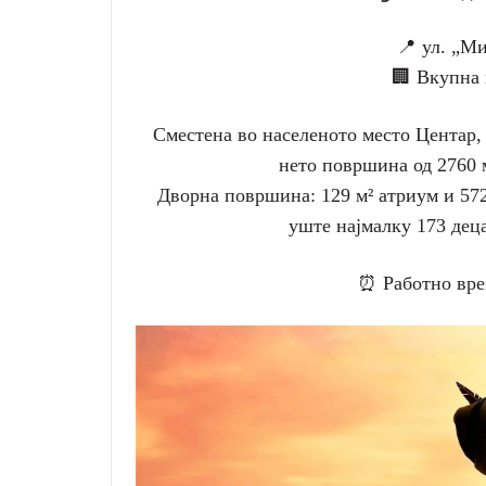
📍 ул. „М
🏢 Вкупна 
Сместена во населеното место Центар, 
нето површина од 2760 м
Дворна површина: 129 м² атриум и 572
уште најмалку 173 деца
⏰ Работно врем