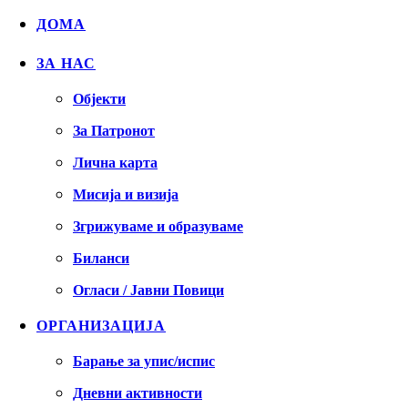
ДОМА
ЗА НАС
Објекти
За Патронот
Лична карта
Мисија и визија
Згрижуваме и образуваме
Биланси
Огласи / Јавни Повици
ОРГАНИЗАЦИЈА
Барање за упис/испис
Дневни активности