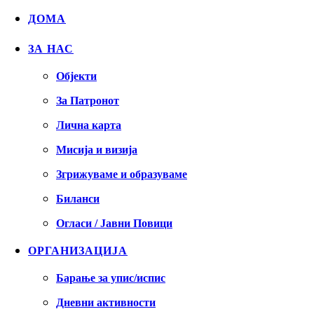
ДОМА
ЗА НАС
Објекти
За Патронот
Лична карта
Мисија и визија
Згрижуваме и образуваме
Биланси
Огласи / Јавни Повици
ОРГАНИЗАЦИЈА
Барање за упис/испис
Дневни активности