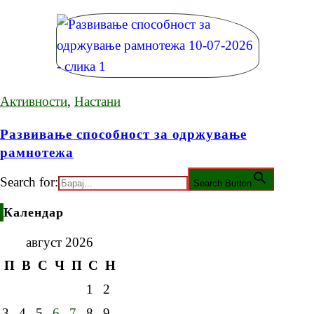
Активности
,
Настани
Развивање способност за одржување
рамнотежа
Search for:
Search Button
Календар
август 2026
П
В
С
Ч
П
С
Н
1
2
3
4
5
6
7
8
9