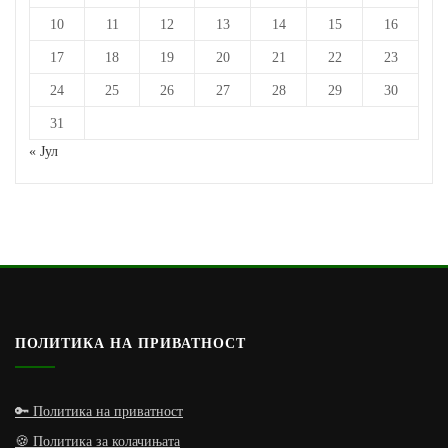
10
11
12
13
14
15
16
17
18
19
20
21
22
23
24
25
26
27
28
29
30
31
« Јул
ПОЛИТИКА НА ПРИВАТНОСТ
🔑 Политика на приватност
🍪 Политика за колачињата